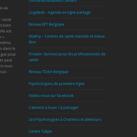
OfficePlus Business Centers
ss au
Logidesk – Agenda en ligne partagé
a cause
Réseau EFT Belgique
s bien
lle est
VitaPsy – Centres de santé mentale et mieux-
 ».
être
s-même,
s dans le
Privium- Services pour les professionnels de
ogue peut
santé
te peut
is vous
vous-
Réseau TDAH Belgique
Psychologues de première ligne
Visitez-nous sur facebook
Cabinets à louer / à partager
Les Psychologues à Charleroi et alentours
Centre Tulipe