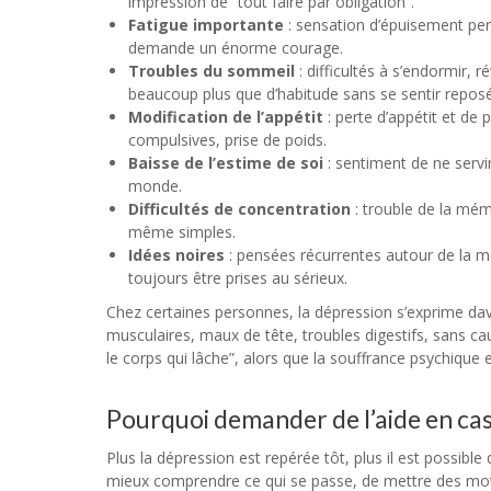
impression de “tout faire par obligation”.
Fatigue importante
: sensation d’épuisement per
demande un énorme courage.
Troubles du sommeil
: difficultés à s’endormir, r
beaucoup plus que d’habitude sans se sentir reposé
Modification de l’appétit
: perte d’appétit et de 
compulsives, prise de poids.
Baisse de l’estime de soi
: sentiment de ne servir
monde.
Difficultés de concentration
: trouble de la mémo
même simples.
Idées noires
: pensées récurrentes autour de la mo
toujours être prises au sérieux.
Chez certaines personnes, la dépression s’exprime da
musculaires, maux de tête, troubles digestifs, sans ca
le corps qui lâche”, alors que la souffrance psychique 
Pourquoi demander de l’aide en ca
Plus la dépression est repérée tôt, plus il est possib
mieux comprendre ce qui se passe, de mettre des mots 