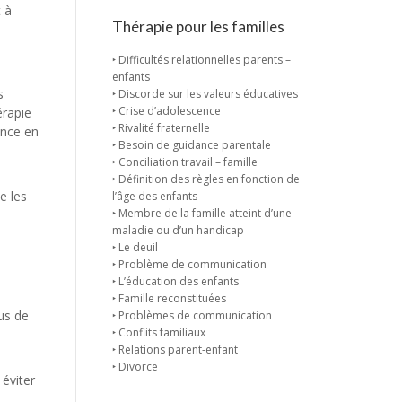
t à
Thérapie pour les familles
‣ Difficultés relationnelles parents –
enfants
s
‣ Discorde sur les valeurs éducatives
‣ Crise d’adolescence
érapie
‣ Rivalité fraternelle
ance en
‣ Besoin de guidance parentale
‣ Conciliation travail – famille
‣ Définition des règles en fonction de
e les
l’âge des enfants
‣ Membre de la famille atteint d’une
maladie ou d’un handicap
‣ Le deuil
‣ Problème de communication
‣ L’éducation des enfants
‣ Famille reconstituées
us de
‣ Problèmes de communication
‣ Conflits familiaux
‣ Relations parent-enfant
‣ Divorce
 éviter