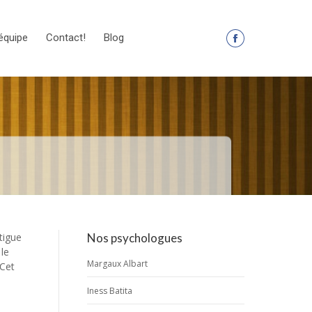
équipe
Contact!
Blog
La
page
Facebook
s'ouvre
dans
une
nouvelle
fenêtre
tigue
Nos psychologues
 le
Margaux Albart
 Cet
Iness Batita