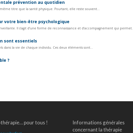
entale prévention au quotidien
 même titre que la santé physique. Pourtant, elle reste souvent...
our votre bien-être psychologique
veillante. Il s’agit d’une forme de reconnaissance et d’accompagnement qui permet..
n sont essentiels
ls dans la vie de chaque individu. Ces deux éléments sont...
ble ?
thérapie… pour tous !
Informations générales
concernant la thérapie