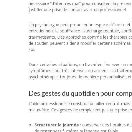
nécessaire “d’aller très mal” pour consulter : la prés
justifier une prise de contact avec un professionnel.
Un psychologue peut proposer un espace d’écoute et d
entretiennent la souffrance : surcharge mentale, confl
traumatisants. Des approches comme les thérapies co
de soutien peuvent aider à modifier certains schémas
soi.
Dans certaines situations, un travail en lien avec un 
symptômes sont très intenses ou anciens. Un traite
psychothérapie, toujours de manière personnalisée et
Des gestes du quotidien pour com
L’aide professionnelle constitue un pilier central, ma
mieux-être. Ces gestes ne remplacent pas une prise en 
Structurer la journée
: conserver des horaires de 
de rester passif, même si l’énergie est faible.