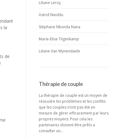
Liliane Leroy
Astrid Nieddu
pendant
Stéphane Nkonda Nana
s la
Marie-Elise Tilgenkamp
Liliane Van Wynendaele
ts de
e
Thérapie de couple
La thérapie de couple est un moyen de
résoudre les problèmes et les conflits
que les couples n’ont pas été en
mesure de gérer efficacement par leurs
propres moyens. Pour cela les
ême
partenaires doivent être prêts a
consulter un…