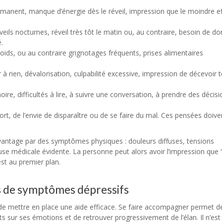
manent, manque d’énergie dès le réveil, impression que le moindre ef
éveils nocturnes, réveil très tôt le matin ou, au contraire, besoin de do
.
poids, ou au contraire grignotages fréquents, prises alimentaires
 à rien, dévalorisation, culpabilité excessive, impression de décevoir t
ire, difficultés à lire, à suivre une conversation, à prendre des décisi
rt, de l’envie de disparaître ou de se faire du mal. Ces pensées doive
vantage par des symptômes physiques : douleurs diffuses, tensions
use médicale évidente. La personne peut alors avoir l’impression que “
est au premier plan.
s de symptômes dépressifs
le de mettre en place une aide efficace. Se faire accompagner permet d
sur ses émotions et de retrouver progressivement de l’élan. Il n’est