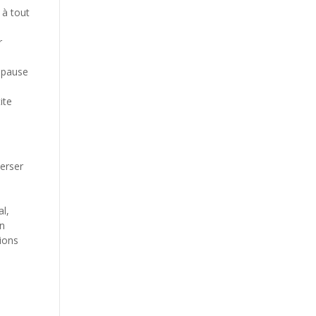
 à tout
r
e pause
ite
erser
l,
un
tions