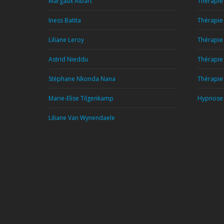
Margaux Albart
Thérapie 
Iness Batita
Thérapie 
Liliane Leroy
Thérapie 
Astrid Nieddu
Thérapie
Stéphane Nkonda Nana
Thérapie 
Marie-Elise Tilgenkamp
Hypnose 
Liliane Van Wynendaele