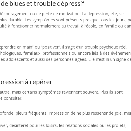
 de blues et trouble dépressif
découragement ou de perte de motivation. La dépression, elle, se
t plus durable. Les symptômes sont présents presque tous les jours, 
lté à fonctionner normalement au travail, à l’école, en famille ou dan
endre en main” ou “positiver”. Il s’agit d’un trouble psychique réel,
chologiques, familiaux, professionnels ou encore liés à des événemen
 des adolescents et aussi des personnes âgées. Elle n’est ni un signe d
pression à repérer
’autre, mais certains symptômes reviennent souvent. Plus ils sont
e consulter.
rofonde, pleurs fréquents, impression de ne plus ressentir de joie, m
iver, désintérêt pour les loisirs, les relations sociales ou les projets,