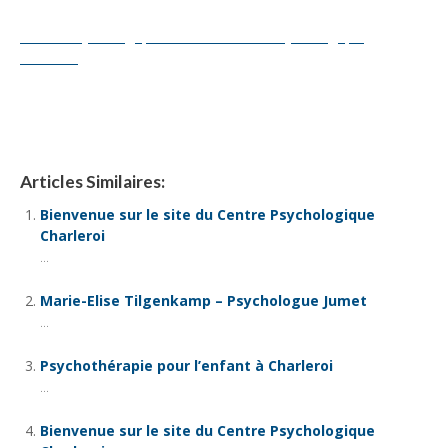
Centre Psychologique Charleroi
Centre Psychologique Charleroi
Centre Psychologique
Charleroi
tout d’abord, ainsi, notamment
Et, de même que,
sans compter que, ainsi que, ensuite, voire, d’ailleurs, encore,
de plus, quant à, non seulement, mais encore, de surcroît, en
outre
Articles Similaires:
Bienvenue sur le site du Centre Psychologique
Charleroi
...
Marie-Elise Tilgenkamp – Psychologue Jumet
...
Psychothérapie pour l’enfant à Charleroi
...
Bienvenue sur le site du Centre Psychologique