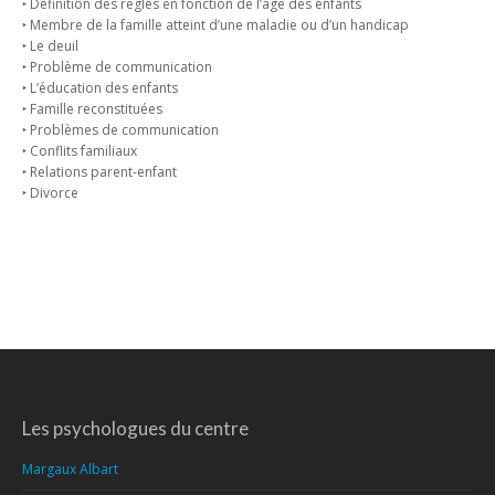
‣ Définition des règles en fonction de l’âge des enfants
‣ Membre de la famille atteint d’une maladie ou d’un handicap
‣ Le deuil
‣ Problème de communication
‣ L’éducation des enfants
‣ Famille reconstituées
‣ Problèmes de communication
‣ Conflits familiaux
‣ Relations parent-enfant
‣ Divorce
Les psychologues du centre
Margaux Albart