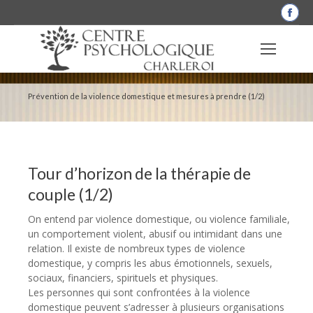
La
pag
Fac
s'o
dan
Prévention de la violence domestique et mesures à prendre (1/2)
une
nou
fen
Tour d’horizon de la thérapie de
couple (1/2)
On entend par violence domestique, ou violence familiale,
un comportement violent, abusif ou intimidant dans une
relation. Il existe de nombreux types de violence
domestique, y compris les abus émotionnels, sexuels,
sociaux, financiers, spirituels et physiques.
Les personnes qui sont confrontées à la violence
domestique peuvent s’adresser à plusieurs organisations