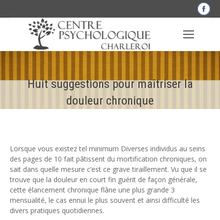
La
pag
Fac
s'o
dan
une
Huit suggestions pour maîtriser la
nou
fen
douleur chronique
Lorsque vous existez tel minimum Diverses individus au seins
des pages de 10 fait pâtissent du mortification chroniques, on
sait dans quelle mesure c’est ce grave tiraillement. Vu que il se
trouve que la douleur en court fin guérit de façon générale,
cette élancement chronique flâne une plus grande 3
mensualité, le cas ennui le plus souvent et ainsi difficulté les
divers pratiques quotidiennes.