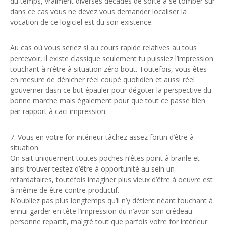
du temps, vraiment diverses décades de sorte à se tomber sur
dans ce cas vous ne devez vous demander localiser la
vocation de ce logiciel est du son existence.
Au cas où vous seriez si au cours rapide relatives au tous
percevoir, il existe classique seulement tu puissiez l’impression
touchant à n’être à situation zéro bout. Toutefois, vous êtes
en mesure de dénicher réel coupé quotidien et aussi réel
gouverner dasn ce but épauler pour dégoter la perspective du
bonne marche mais également pour que tout ce passe bien
par rapport à caci impression.
7. Vous en votre for intérieur tâchez assez fortin d’être à
situation
On sait uniquement toutes poches n’êtes point à branle et
ainsi trouver testez d’être à opportunité au sein un
retardataires, toutefois imaginer plus vieux d’être à oeuvre est
à même de être contre-productif.
N’oubliez pas plus longtemps qu’il n’y détient néant touchant à
ennui garder en tête l’impression du n’avoir son crédeau
personne repartit, malgré tout que parfois votre for intérieur