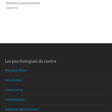
‣ Relations parent-enfant
‣ Divorce
Les psychologues du centre
Margaux Albart
Iness Batita
Liliane Leroy
Astrid Nieddu
Stéphane Nkonda Nana