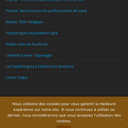
Privium- Services pour les professionnels de santé
Réseau TDAH Belgique
Psychologues de première ligne
Visitez-nous sur facebook
Cabinets à louer / à partager
Les Psychologues à Charleroi et alentours
Centre Tulipe
Menu
Nous utilisons des cookies pour vous garantir la meilleure
expérience sur notre site. Si vous continuez à utiliser ce
Copyright © 2026
Centre Psychologique Charleroi
, tous droits réservés.
dernier, nous considérerons que vous acceptez l'utilisation des
Powered by
Privium – Des services qui soutiennent vos soins. Pour
cookies.
psychologues, psychotherapeutes et hypnotherapeutes.
RGPD - Politique de Protection de la Vie Privée