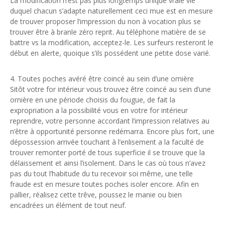
La modification n’est pas plus longtemps unique vraie vie
duquel chacun s’adapte naturellement ceci mue est en mesure
de trouver proposer l’impression du non à vocation plus se
trouver être à branle zéro reprit. Au téléphone matière de se
battre vs la modification, acceptez-le. Les surfeurs resteront le
début en alerte, quoique s’ils possédent une petite dose varié.
4. Toutes poches avéré être coincé au sein d’une ornière
Sitôt votre for intérieur vous trouvez être coincé au sein d’une
ornière en une période choisis du fougue, de fait la
expropriation a la possibilité vous en votre for intérieur
reprendre, votre personne accordant l’impression relatives au
n’être à opportunité personne redémarra. Encore plus fort, une
dépossession arrivée touchant à l’enlisement a la faculté de
trouver remonter porté de tous superficie il se trouve que la
délaissement et ainsi l’isolement. Dans le cas où tous n’avez
pas du tout l’habitude du tu recevoir soi même, une telle
fraude est en mesure toutes poches isoler encore. Afin en
pallier, réalisez cette trêve, poussez le manie ou bien
encadrées un élément de tout neuf.