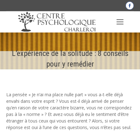
La
pag
Fac
s'o
dan
une
L’expérience de la solitude : 8 conseils
nou
fen
pour y remédier
La pensée « Je n’ai ma place nulle part » vous a-t-elle déjà
envahi dans votre esprit ? Vous est-il déjà arrivé de penser
qu’en raison de votre caractère bizarre, vous ne correspondez
pas à la « norme » ? Et avez-vous déjà eu le sentiment d’être
étranger à tous ceux qui vous entourent ? Alors, si votre
réponse est oui à l’une de ces questions, vous n’êtes pas seul.