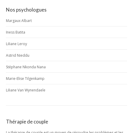
Nos psychologues
Margaux Albart
Iness Batita
Liliane Leroy
Astrid Nieddu
Stéphane Nkonda Nana
Marie-Elise Tilgenkamp
Liliane Van Wynendaele
Thérapie de couple
La thérapie de couple est un moyen de résoudre les problèmes et les