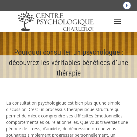
La
pag
Fac
s'o
dan
une
Pourquoi consulter un psychologue :
nou
fen
découvrez les véritables bénéfices d’une
thérapie
La consultation psychologique est bien plus qu’une simple
discussion. C’est un processus thérapeutique structuré qui
permet de mieux comprendre ses difficultés émotionnelles,
comportementales ou relationnelles. Que vous traversiez une
période de stress, d’anxiété, de dépression ou que vous
souhaitiez simplement progresser personnellement, un