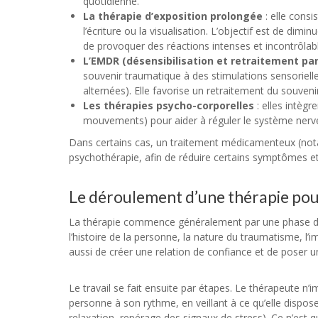
quotidienne.
La thérapie d’exposition prolongée
: elle consi
l’écriture ou la visualisation. L’objectif est de dim
de provoquer des réactions intenses et incontrôlab
L’EMDR (désensibilisation et retraitement pa
souvenir traumatique à des stimulations sensorielle
alternées). Elle favorise un retraitement du souve
Les thérapies psycho-corporelles
: elles intègr
mouvements) pour aider à réguler le système nerveux
Dans certains cas, un traitement médicamenteux (no
psychothérapie, afin de réduire certains symptômes et d
Le déroulement d’une thérapie po
La thérapie commence généralement par une phase d’é
l’histoire de la personne, la nature du traumatisme, l’im
aussi de créer une relation de confiance et de poser u
Le travail se fait ensuite par étapes. Le thérapeute n
personne à son rythme, en veillant à ce qu’elle dispose
relaxation, repérage des signaux de stress). Ce n’est qu