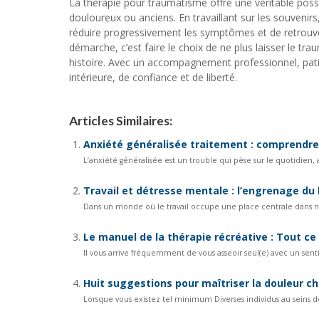
La thérapie pour traumatisme offre une véritable poss
douloureux ou anciens. En travaillant sur les souvenirs
réduire progressivement les symptômes et de retrouver
démarche, c’est faire le choix de ne plus laisser le tr
histoire. Avec un accompagnement professionnel, patien
intérieure, de confiance et de liberté.
Articles Similaires:
Anxiété généralisée traitement : comprendre 
L’anxiété généralisée est un trouble qui pèse sur le quotidien, au 
Travail et détresse mentale : l’engrenage du
Dans un monde où le travail occupe une place centrale dans nos v
Le manuel de la thérapie récréative : Tout ce
Il vous arrive fréquemment de vous asseoir seul(e) avec un sen
Huit suggestions pour maîtriser la douleur c
Lorsque vous existez tel minimum Diverses individus au seins des