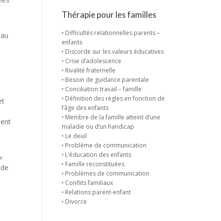
Thérapie pour les familles
‣ Difficultés relationnelles parents –
eau
enfants
‣ Discorde sur les valeurs éducatives
‣ Crise d’adolescence
‣ Rivalité fraternelle
‣ Besoin de guidance parentale
‣ Conciliation travail – famille
‣ Définition des règles en fonction de
et
l’âge des enfants
s
‣ Membre de la famille atteint d’une
ment
maladie ou d’un handicap
‣ Le deuil
‣ Problème de communication
‣ L’éducation des enfants
«
‣ Famille reconstituées
 de
‣ Problèmes de communication
‣ Conflits familiaux
‣ Relations parent-enfant
‣ Divorce