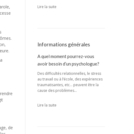
arole,
Lire la suite
 cesse
s
tômes.
Informations générales
ion,
eure.
A quel moment pourrez-vous
la
avoir besoin d’un psychologue?
Des difficultés relationnelles, le stress
au travail ou à l’école, des expériences
traumatisantes, etc… peuvent être la
cause des problèmes…
prendre
it
Lire la suite
age, de
 les