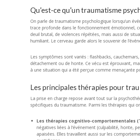
Qu’est-ce qu’un traumatisme psych
On parle de traumatisme psychologique lorsqu’un évén
trace profonde dans le fonctionnement émotionnel, cogni
deuil brutal, de violences répétées, mais aussi de situ
humiliant. Le cerveau garde alors le souvenir de l’évé
Les symptômes sont variés : flashbacks, cauchemars, hy
détachement ou de honte. Ce vécu est éprouvant, mais i
à une situation qui a été perçue comme menaçante pour l
Les principales thérapies pour tr
La prise en charge repose avant tout sur la psychot
spécifiques du traumatisme. Parmi les thérapies qui o
Les thérapies cognitivo-comportementales (
négatives liées à l’événement (culpabilité, honte, p
apaisées. Elles travaillent aussi sur les comportem