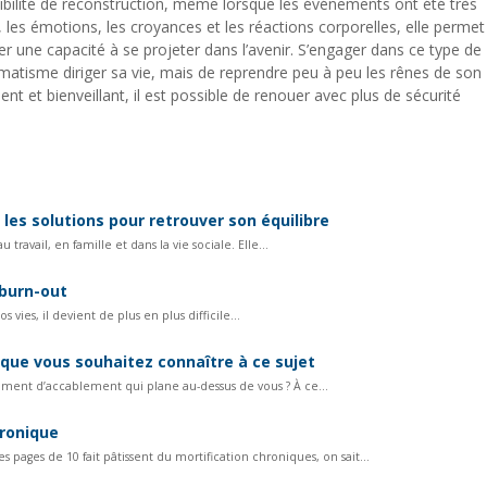
ibilité de reconstruction, même lorsque les événements ont été très
, les émotions, les croyances et les réactions corporelles, elle permet
 une capacité à se projeter dans l’avenir. S’engager dans ce type de
aumatisme diriger sa vie, mais de reprendre peu à peu les rênes de son
t et bienveillant, il est possible de renouer avec plus de sécurité
les solutions pour retrouver son équilibre
travail, en famille et dans la vie sociale. Elle...
 burn-out
ies, il devient de plus en plus difficile...
 que vous souhaitez connaître à ce sujet
timent d’accablement qui plane au-dessus de vous ? À ce...
hronique
 pages de 10 fait pâtissent du mortification chroniques, on sait...