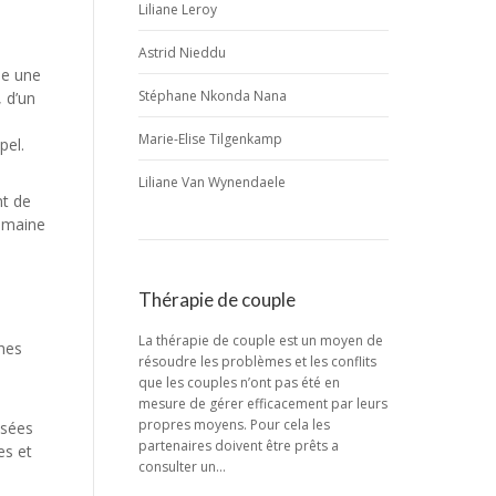
Liliane Leroy
Astrid Nieddu
se une
Stéphane Nkonda Nana
, d’un
Marie-Elise Tilgenkamp
pel.
Liliane Van Wynendaele
nt de
humaine
Thérapie de couple
La thérapie de couple est un moyen de
hes
résoudre les problèmes et les conflits
que les couples n’ont pas été en
mesure de gérer efficacement par leurs
propres moyens. Pour cela les
nsées
partenaires doivent être prêts a
es et
consulter un…