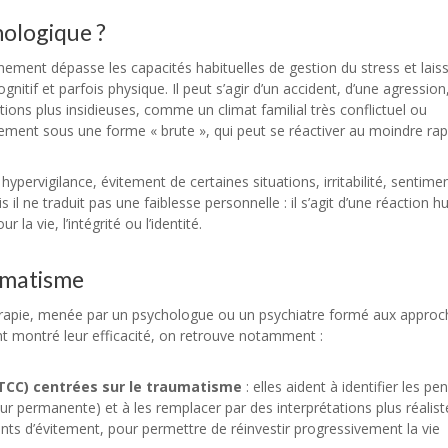
ologique ?
ement dépasse les capacités habituelles de gestion du stress et lais
tif et parfois physique. Il peut s’agir d’un accident, d’une agression
ations plus insidieuses, comme un climat familial très conflictuel ou
nement sous une forme « brute », qui peut se réactiver au moindre rap
pervigilance, évitement de certaines situations, irritabilité, sentime
l ne traduit pas une faiblesse personnelle : il s’agit d’une réaction 
a vie, l’intégrité ou l’identité.
aumatisme
hérapie, menée par un psychologue ou un psychiatre formé aux approc
nt montré leur efficacité, on retrouve notamment :
TCC) centrées sur le traumatisme
: elles aident à identifier les pe
eur permanente) et à les remplacer par des interprétations plus réalist
ents d’évitement, pour permettre de réinvestir progressivement la vie