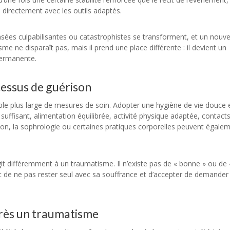
directement avec les outils adaptés.
nsées culpabilisantes ou catastrophistes se transforment, et un nouv
e ne disparaît pas, mais il prend une place différente : il devient un
permanente.
cessus de guérison
ble plus large de mesures de soin. Adopter une hygiène de vie douce 
 suffisant, alimentation équilibrée, activité physique adaptée, contact
tion, la sophrologie ou certaines pratiques corporelles peuvent égale
it différemment à un traumatisme. Il n’existe pas de « bonne » ou de 
st de ne pas rester seul avec sa souffrance et d’accepter de demander
près un traumatisme