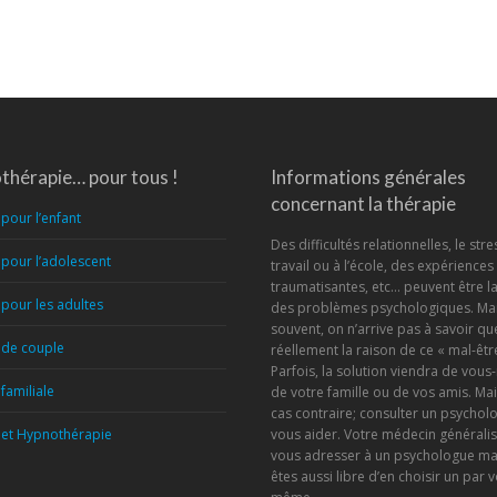
thérapie… pour tous !
Informations générales
concernant la thérapie
pour l’enfant
Des difficultés relationnelles, le stre
pour l’adolescent
travail ou à l’école, des expériences
traumatisantes, etc… peuvent être l
pour les adultes
des problèmes psychologiques. Mai
souvent, on n’arrive pas à savoir que
 de couple
réellement la raison de ce « mal-être
Parfois, la solution viendra de vou
familiale
de votre famille ou de vos amis. Mai
cas contraire; consulter un psychol
et Hypnothérapie
vous aider. Votre médecin généralis
vous adresser à un psychologue ma
êtes aussi libre d’en choisir un par 