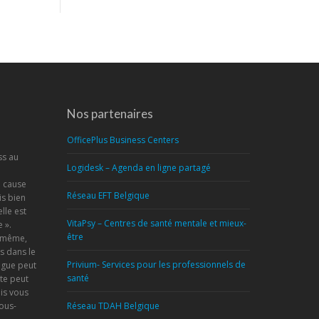
Nos partenaires
OfficePlus Business Centers
ss au
Logidesk – Agenda en ligne partagé
a cause
Réseau EFT Belgique
s bien
lle est
VitaPsy – Centres de santé mentale et mieux-
 ».
être
s-même,
s dans le
Privium- Services pour les professionnels de
ogue peut
santé
te peut
is vous
vous-
Réseau TDAH Belgique