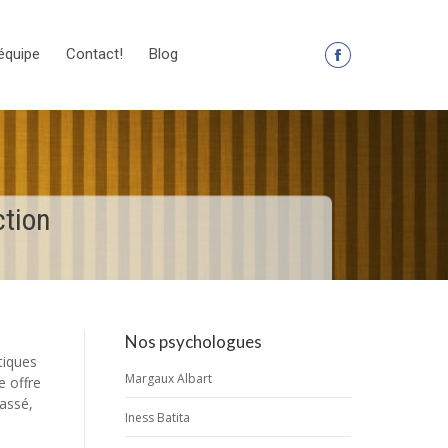
équipe
Contact!
Blog
La
page
Facebook
s'ouvre
dans
une
ction
nouvelle
fenêtre
Nos psychologues
tiques
Margaux Albart
e offre
passé,
Iness Batita