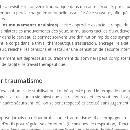
ste à revisiter le souvenir traumatique dans un cadre sécurisé, par la p
inuer peu à peu la charge émotionnelle associée à ce souvenir, afin qu’il
les.
r les mouvements oculaires)
: cette approche associe le rappel du
s bilatérales (mouvements des yeux, stimulations tactiles ou auditive
nir dans le cerveau et permet souvent une diminution rapide des symp
ent le corps dans le travail thérapeutique (respiration, ancrage, relaxat
, relâcher les tensions et restaurer une sensation de sécurité intéri
tamment antidépresseurs ou traitement du sommeil) peut compléter 
e faciliter le travail thérapeutique.
ur traumatisme
valuation et de stabilisation. Le thérapeute prend le temps de com
pact actuel sur sa vie, ainsi que ses ressources et ses soutiens. Il s’ag
n cadre sécurisant, où l’on se sent respecté et écouté sans jugement.
’impose jamais un retour brutal sur le traumatisme : il accompagne la
 d’outils pour réguler ses émotions (techniques de respiration, d’ancr
’une fois une certaine stabilité renforcée que le récit de l’événement,