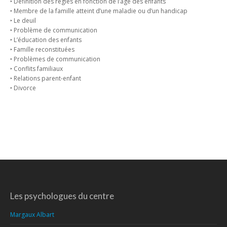
‣ Définition des règles en fonction de l’âge des enfants
‣ Membre de la famille atteint d’une maladie ou d’un handicap
‣ Le deuil
‣ Problème de communication
‣ L’éducation des enfants
‣ Famille reconstituées
‣ Problèmes de communication
‣ Conflits familiaux
‣ Relations parent-enfant
‣ Divorce
Les psychologues du centre
Margaux Albart